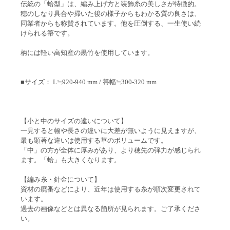
伝統の「蛤型」は、編み上げ方と装飾糸の美しさが特徴的。
穂のしなり具合や掃いた後の様子からもわかる質の良さは、
同業者からも称賛されています。他を圧倒する、一生使い続
けられる箒です。
柄には軽い高知産の黒竹を使用しています。
■サイズ： L≒920-940 mm / 箒幅≒300-320 mm
【小と中のサイズの違いについて】
一見すると幅や長さの違いに大差が無いように見えますが、
最も顕著な違いは使用する草のボリュームです。
「中」の方が全体に厚みがあり、より穂先の弾力が感じられ
ます。「蛤」も大きくなります。
【編み糸・針金について】
資材の廃番などにより、近年は使用する糸が順次変更されて
います。
過去の画像などとは異なる箇所が見られます。ご了承くださ
い。