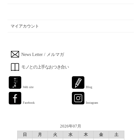
マイアカウント
News Letter / メルマガ
モノとの上手なおつき合い
Web site
Blog
Facebook
Instagram
2026年07月
日
月
火
水
木
金
土