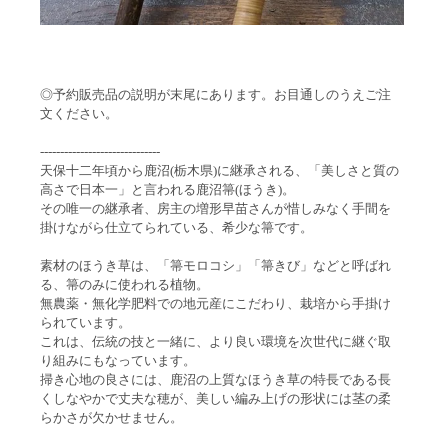
◎予約販売品の説明が末尾にあります。お目通しのうえご注
文ください。
------------------------------
天保十二年頃から鹿沼(栃木県)に継承される、「美しさと質の
高さで日本一」と言われる鹿沼箒(ほうき)。
その唯一の継承者、房主の増形早苗さんが惜しみなく手間を
掛けながら仕立てられている、希少な箒です。
素材のほうき草は、「箒モロコシ」「箒きび」などと呼ばれ
る、箒のみに使われる植物。
無農薬・無化学肥料での地元産にこだわり、栽培から手掛け
られています。
これは、伝統の技と一緒に、より良い環境を次世代に継ぐ取
り組みにもなっています。
掃き心地の良さには、鹿沼の上質なほうき草の特長である長
くしなやかで丈夫な穂が、美しい編み上げの形状には茎の柔
らかさが欠かせません。