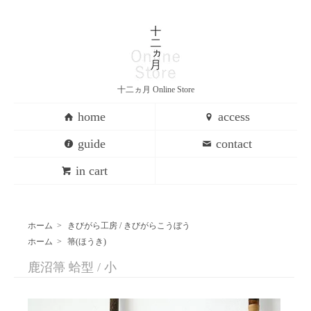
十二ヵ月 Online Store
home
access
guide
contact
in cart
ホーム
>
きびがら工房 / きびがらこうぼう
ホーム
>
箒(ほうき)
鹿沼箒 蛤型 / 小