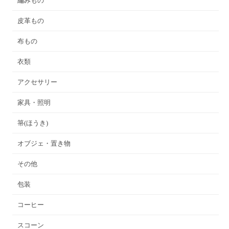
編みもの
皮革もの
布もの
衣類
アクセサリー
家具・照明
箒(ほうき)
オブジェ・置き物
その他
包装
コーヒー
スコーン