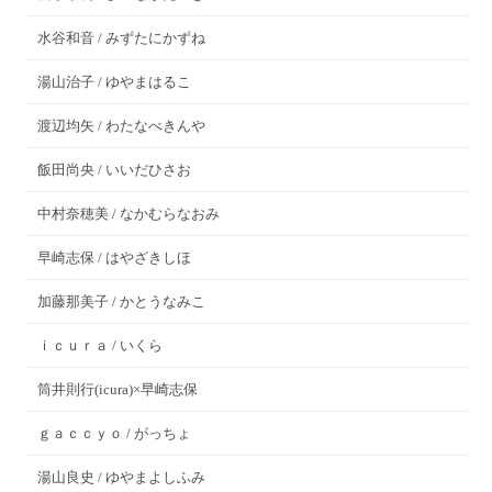
水谷和音 / みずたにかずね
湯山治子 / ゆやまはるこ
渡辺均矢 / わたなべきんや
飯田尚央 / いいだひさお
中村奈穂美 / なかむらなおみ
早崎志保 / はやざきしほ
加藤那美子 / かとうなみこ
ｉｃｕｒａ / いくら
筒井則行(icura)×早崎志保
ｇａｃｃｙｏ / がっちょ
湯山良史 / ゆやまよしふみ