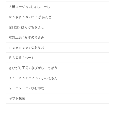
大橋コージ /おおはしこーじ
ｗａｐｐａ & / わっぱ あんど
原口潔 / はらぐちきよし
水野正美 / みずのまさみ
ｎａｏｎａｏ / なおなお
ＰＡＣＥ / ぺーす
きびがら工房 / きびがらこうぼう
ｓｈｉｎｏｅｍｏｎ / しのえもん
ｙｕｍｙｕｍ / やむやむ
ギフト包装