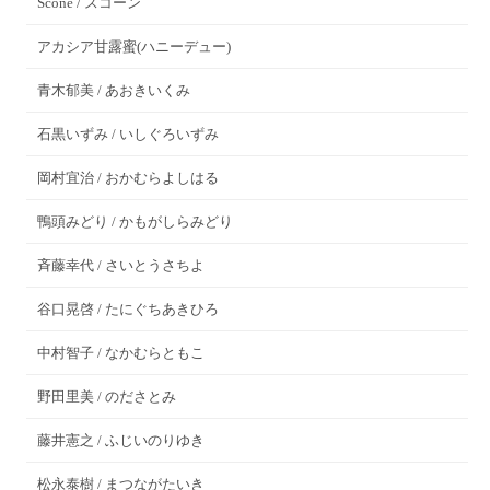
Scone / スコーン
アカシア甘露蜜(ハニーデュー)
青木郁美 / あおきいくみ
石黒いずみ / いしぐろいずみ
岡村宜治 / おかむらよしはる
鴨頭みどり / かもがしらみどり
斉藤幸代 / さいとうさちよ
谷口晃啓 / たにぐちあきひろ
中村智子 / なかむらともこ
野田里美 / のださとみ
藤井憲之 / ふじいのりゆき
松永泰樹 / まつながたいき