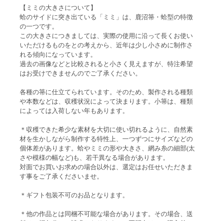
【ミミの大きさについて】
蛤のサイドに突き出ている「ミミ」は、鹿沼箒・蛤型の特徴
の一つです。
この大きさにつきましては、実際の使用に沿って長くお使い
いただけるものをとの考えから、近年は少し小さめに制作さ
れる傾向になっています。
過去の画像などと比較されると小さく見えますが、特注希望
はお受けできませんのでご了承ください。
各種の箒に仕立てられています。そのため、製作される種類
や本数などは、収穫状況によって決まります。小箒は、種類
によっては入荷しない年もあります。
＊収穫できた希少な素材を大切に使い切れるように、自然素
材を生かしながら制作する特性上、一つずつにサイズなどの
個体差があります。蛤やミミの形や大きさ、網み糸の細部(太
さや模様の幅など)も、若干異なる場合があります。
対面でお買いお求めの場合以外は、選定はお任せいただきま
す事をご了承くださいませ。
＊ギフト包装不可のお品となります。
＊他の作品とは同梱不可能な場合があります。その場合、送