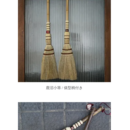
鹿沼小箒 / 俵型柄付き