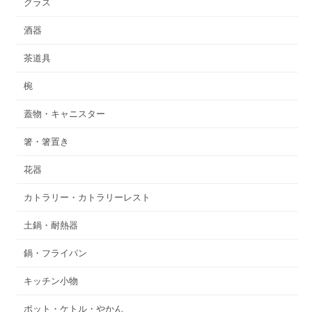
グラス
酒器
茶道具
椀
蓋物・キャニスター
箸・箸置き
花器
カトラリー・カトラリーレスト
土鍋・耐熱器
鍋・フライパン
キッチン小物
ポット・ケトル・やかん