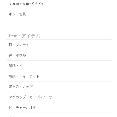
ｙｕｍｙｕｍ / やむやむ
ギフト包装
Item / アイテム
皿・プレート
鉢・ボウル
飯碗・丼
急須・ティーポット
湯呑み・カップ
マグカップ・カップ&ソーサー
ピッチャー、汁次