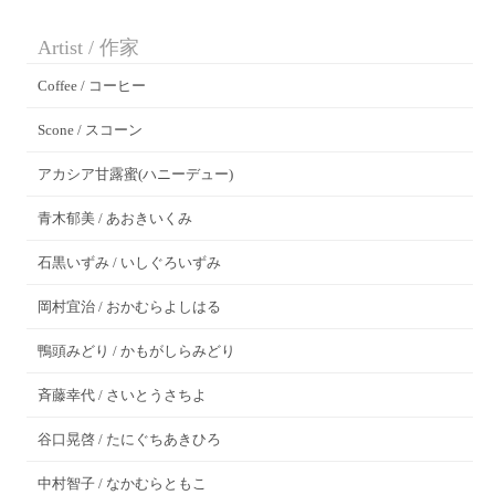
Artist / 作家
Coffee / コーヒー
Scone / スコーン
アカシア甘露蜜(ハニーデュー)
青木郁美 / あおきいくみ
石黒いずみ / いしぐろいずみ
岡村宜治 / おかむらよしはる
鴨頭みどり / かもがしらみどり
斉藤幸代 / さいとうさちよ
谷口晃啓 / たにぐちあきひろ
中村智子 / なかむらともこ