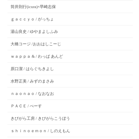
筒井則行(icura)×早崎志保
ｇａｃｃｙｏ / がっちょ
湯山良史 / ゆやまよしふみ
大橋コージ /おおはしこーじ
ｗａｐｐａ & / わっぱ あんど
原口潔 / はらぐちきよし
水野正美 / みずのまさみ
ｎａｏｎａｏ / なおなお
ＰＡＣＥ / ぺーす
きびがら工房 / きびがらこうぼう
ｓｈｉｎｏｅｍｏｎ / しのえもん