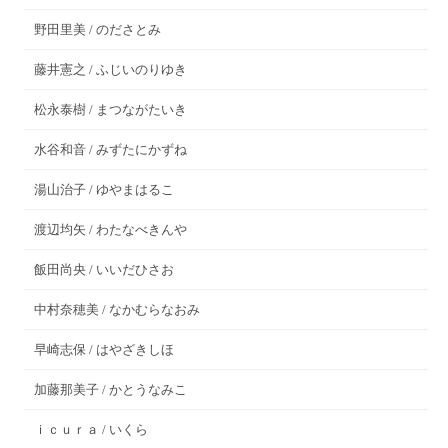
野田里美 / のださとみ
藤井憲之 / ふじいのりゆき
松永泰樹 / まつながたいき
水谷和音 / みずたにかずね
湯山治子 / ゆやまはるこ
渡辺均矢 / わたなべきんや
飯田尚央 / いいだひさお
中村奈穂美 / なかむらなおみ
早崎志保 / はやざきしほ
加藤那美子 / かとうなみこ
ｉｃｕｒａ / いくら