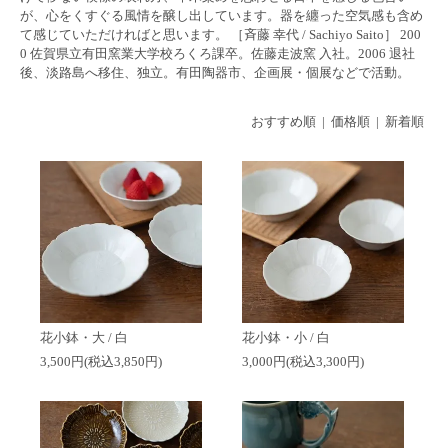
が、心をくすぐる風情を醸し出しています。器を纏った空気感も含め
て感じていただければと思います。 ［斉藤 幸代 / Sachiyo Saito］ 200
0 佐賀県立有田窯業大学校ろくろ課卒。佐藤走波窯 入社。2006 退社
後、淡路島へ移住、独立。有田陶器市、企画展・個展などで活動。
おすすめ順 |
価格順
|
新着順
花小鉢・大 / 白
花小鉢・小 / 白
3,500円(税込3,850円)
3,000円(税込3,300円)