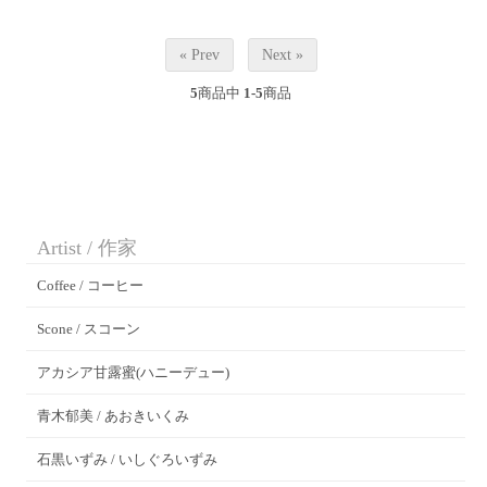
« Prev
Next »
5
商品中
1-5
商品
Artist / 作家
Coffee / コーヒー
Scone / スコーン
アカシア甘露蜜(ハニーデュー)
青木郁美 / あおきいくみ
石黒いずみ / いしぐろいずみ