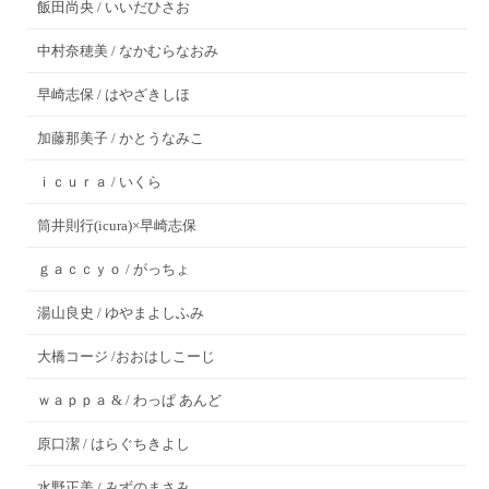
飯田尚央 / いいだひさお
中村奈穂美 / なかむらなおみ
早崎志保 / はやざきしほ
加藤那美子 / かとうなみこ
ｉｃｕｒａ / いくら
筒井則行(icura)×早崎志保
ｇａｃｃｙｏ / がっちょ
湯山良史 / ゆやまよしふみ
大橋コージ /おおはしこーじ
ｗａｐｐａ & / わっぱ あんど
原口潔 / はらぐちきよし
水野正美 / みずのまさみ