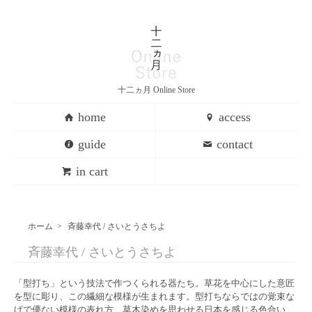
十二ヵ月 Online Store
home
access
guide
contact
in cart
ホーム
>
斉藤幸代 / さいとうさちよ
斉藤幸代 / さいとうさちよ
「型打ち」という技法で作つくられる器たち。草花を中心にした意匠
を型に彫り、この繊細な模様が生まれます。型打ちならではの覚束な
げで儚ない模様の表れ方、草木染めを思わせる日本を感じる色合い