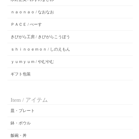
ｎａｏｎａｏ / なおなお
ＰＡＣＥ / ぺーす
きびがら工房 / きびがらこうぼう
ｓｈｉｎｏｅｍｏｎ / しのえもん
ｙｕｍｙｕｍ / やむやむ
ギフト包装
Item / アイテム
皿・プレート
鉢・ボウル
飯碗・丼