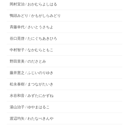
岡村宜治 / おかむらよしはる
鴨頭みどり / かもがしらみどり
斉藤幸代 / さいとうさちよ
谷口晃啓 / たにぐちあきひろ
中村智子 / なかむらともこ
野田里美 / のださとみ
藤井憲之 / ふじいのりゆき
松永泰樹 / まつながたいき
水谷和音 / みずたにかずね
湯山治子 / ゆやまはるこ
渡辺均矢 / わたなべきんや