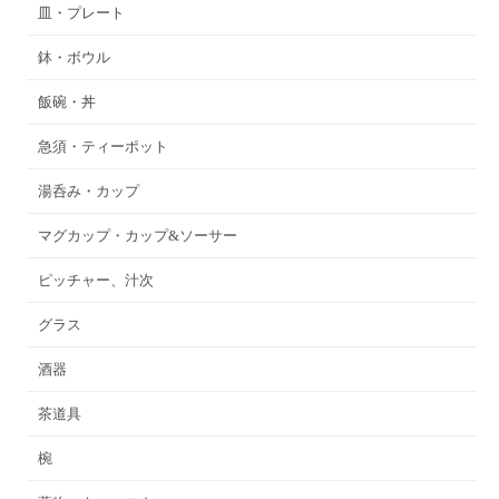
皿・プレート
鉢・ボウル
飯碗・丼
急須・ティーポット
湯呑み・カップ
マグカップ・カップ&ソーサー
ピッチャー、汁次
グラス
酒器
茶道具
椀