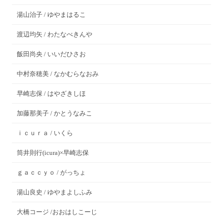
湯山治子 / ゆやまはるこ
渡辺均矢 / わたなべきんや
飯田尚央 / いいだひさお
中村奈穂美 / なかむらなおみ
早崎志保 / はやざきしほ
加藤那美子 / かとうなみこ
ｉｃｕｒａ / いくら
筒井則行(icura)×早崎志保
ｇａｃｃｙｏ / がっちょ
湯山良史 / ゆやまよしふみ
大橋コージ /おおはしこーじ