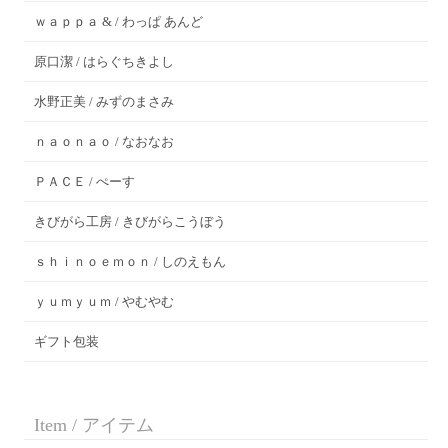
ｗａｐｐａ & / わっぱ あんど
原口潔 / はらぐちきよし
水野正美 / みずのまさみ
ｎａｏｎａｏ / なおなお
ＰＡＣＥ / ぺーす
きびがら工房 / きびがらこうぼう
ｓｈｉｎｏｅｍｏｎ / しのえもん
ｙｕｍｙｕｍ / やむやむ
ギフト包装
Item / アイテム