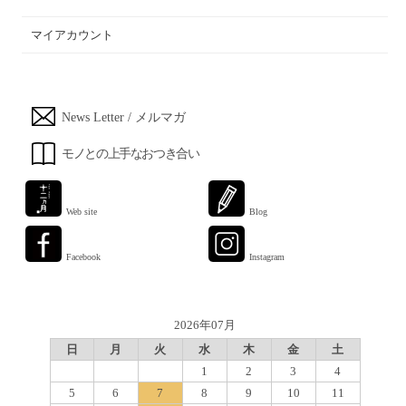
マイアカウント
News Letter / メルマガ
モノとの上手なおつき合い
Web site
Blog
Facebook
Instagram
2026年07月
日
月
火
水
木
金
土
1
2
3
4
5
6
7
8
9
10
11