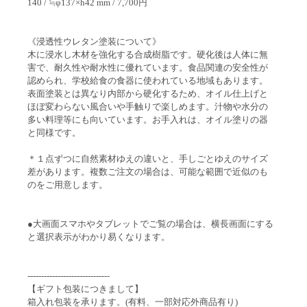
140 / ≒φ137×h42 mm / 7,700円
《浸透性ウレタン塗装について》
木に浸水し木材を強化する合成樹脂です。硬化後は人体に無
害で、耐久性や耐水性に優れています。食品関連の安全性が
認められ、学校給食の食器に使われている地域もあります。
表面塗装とは異なり内部から硬化するため、オイル仕上げと
ほぼ変わらない風合いや手触りで楽しめます。汁物や水分の
多い料理等にも向いています。お手入れは、オイル塗りの器
と同様です。
＊１点ずつに自然素材ゆえの違いと、手しごとゆえのサイズ
差があります。複数ご注文の場合は、可能な範囲で近似のも
のをご用意します。
●大画面スマホやタブレットでご覧の場合は、横長画面にする
と選択表示がわかり易くなります。
------------------------------
【ギフト包装につきまして】
箱入れ包装を承ります。(有料、一部対応外商品有り)