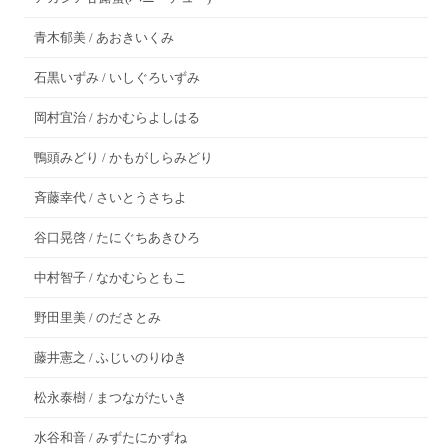
青木郁美 / あおきいくみ
石黒いずみ / いしぐろいずみ
岡村宜治 / おかむらよしはる
鴨頭みどり / かもがしらみどり
斉藤幸代 / さいとうさちよ
谷口晃啓 / たにぐちあきひろ
中村智子 / なかむらともこ
野田里美 / のださとみ
藤井憲之 / ふじいのりゆき
松永泰樹 / まつながたいき
水谷和音 / みずたにかずね