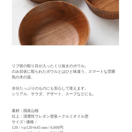
リブ状の彫り目が入ったくり抜きのボウル。
のみ目状に彫られたボウルとはひと味違う、スマートな雰囲
気の木の器。
水分たっぷりのものにも安心して使えます。
シリアル、サラダ、デザート、スープなどにも。
素材：国産山桜
仕上：浸透性ウレタン塗装＋クルミオイル塗
サイズ / 価格：
120 / ≒φ120×h45 mm / 6,600円