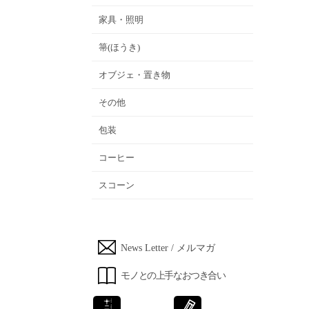
家具・照明
箒(ほうき)
オブジェ・置き物
その他
包装
コーヒー
スコーン
News Letter / メルマガ
モノとの上手なおつき合い