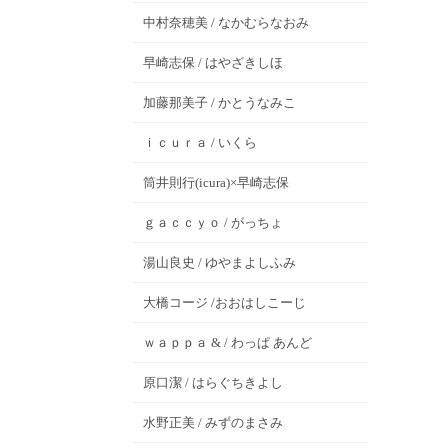
中村奈穂美 / なかむらなおみ
早崎志保 / はやざきしほ
加藤那美子 / かとうなみこ
ｉｃｕｒａ / いくら
筒井則行(icura)×早崎志保
ｇａｃｃｙｏ / がっちょ
湯山良史 / ゆやまよしふみ
大橋コージ /おおはしこーじ
ｗａｐｐａ & / わっぱ あんど
原口潔 / はらぐちきよし
水野正美 / みずのまさみ