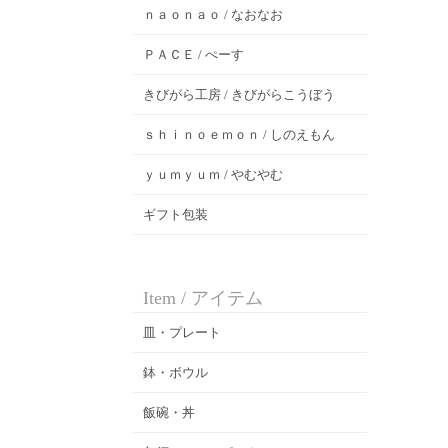
ｎａｏｎａｏ / なおなお
ＰＡＣＥ / ぺーす
きびがら工房 / きびがらこうぼう
ｓｈｉｎｏｅｍｏｎ / しのえもん
ｙｕｍｙｕｍ / やむやむ
ギフト包装
Item / アイテム
皿・プレート
鉢・ボウル
飯碗・丼