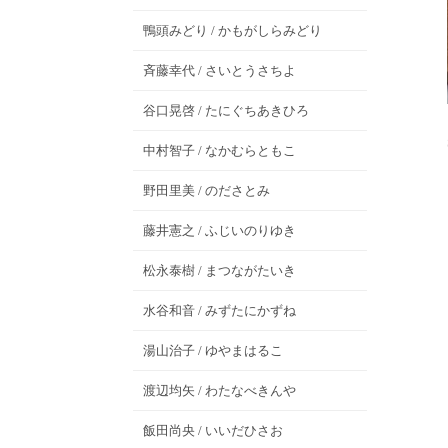
鴨頭みどり / かもがしらみどり
斉藤幸代 / さいとうさちよ
谷口晃啓 / たにぐちあきひろ
中村智子 / なかむらともこ
野田里美 / のださとみ
藤井憲之 / ふじいのりゆき
松永泰樹 / まつながたいき
水谷和音 / みずたにかずね
湯山治子 / ゆやまはるこ
渡辺均矢 / わたなべきんや
飯田尚央 / いいだひさお