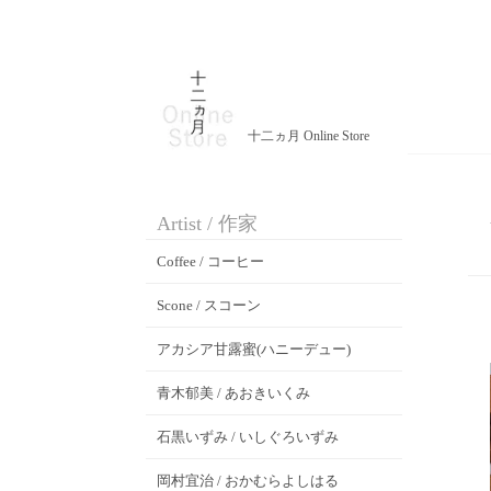
十二ヵ月 Online Store
Artist / 作家
Coffee / コーヒー
Scone / スコーン
アカシア甘露蜜(ハニーデュー)
青木郁美 / あおきいくみ
石黒いずみ / いしぐろいずみ
岡村宜治 / おかむらよしはる