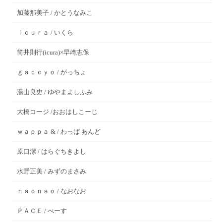
加藤那美子 / かとうなみこ
ｉｃｕｒａ / いくら
筒井則行(icura)×早崎志保
ｇａｃｃｙｏ / がっちょ
湯山良史 / ゆやまよしふみ
大橋コージ /おおはしこーじ
ｗａｐｐａ & / わっぱ あんど
原口潔 / はらぐちきよし
水野正美 / みずのまさみ
ｎａｏｎａｏ / なおなお
ＰＡＣＥ / ぺーす