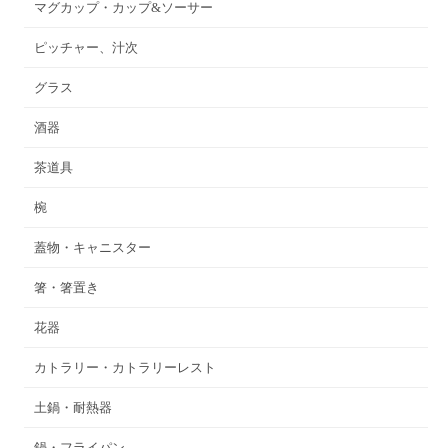
マグカップ・カップ&ソーサー
ピッチャー、汁次
グラス
酒器
茶道具
椀
蓋物・キャニスター
箸・箸置き
花器
カトラリー・カトラリーレスト
土鍋・耐熱器
鍋・フライパン