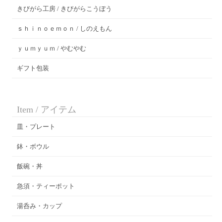
きびがら工房 / きびがらこうぼう
ｓｈｉｎｏｅｍｏｎ / しのえもん
ｙｕｍｙｕｍ / やむやむ
ギフト包装
Item / アイテム
皿・プレート
鉢・ボウル
飯碗・丼
急須・ティーポット
湯呑み・カップ