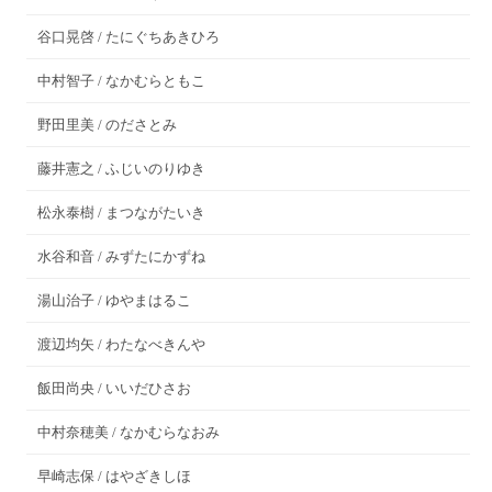
谷口晃啓 / たにぐちあきひろ
中村智子 / なかむらともこ
野田里美 / のださとみ
藤井憲之 / ふじいのりゆき
松永泰樹 / まつながたいき
水谷和音 / みずたにかずね
湯山治子 / ゆやまはるこ
渡辺均矢 / わたなべきんや
飯田尚央 / いいだひさお
中村奈穂美 / なかむらなおみ
早崎志保 / はやざきしほ