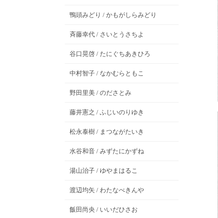
鴨頭みどり / かもがしらみどり
斉藤幸代 / さいとうさちよ
谷口晃啓 / たにぐちあきひろ
中村智子 / なかむらともこ
野田里美 / のださとみ
藤井憲之 / ふじいのりゆき
松永泰樹 / まつながたいき
水谷和音 / みずたにかずね
湯山治子 / ゆやまはるこ
渡辺均矢 / わたなべきんや
飯田尚央 / いいだひさお