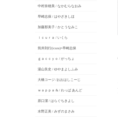
中村奈穂美 / なかむらなおみ
早崎志保 / はやざきしほ
加藤那美子 / かとうなみこ
ｉｃｕｒａ / いくら
筒井則行(icura)×早崎志保
ｇａｃｃｙｏ / がっちょ
湯山良史 / ゆやまよしふみ
大橋コージ /おおはしこーじ
ｗａｐｐａ & / わっぱ あんど
原口潔 / はらぐちきよし
水野正美 / みずのまさみ