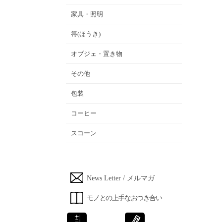
家具・照明
箒(ほうき)
オブジェ・置き物
その他
包装
コーヒー
スコーン
News Letter / メルマガ
モノとの上手なおつき合い