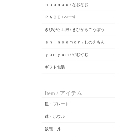
ｎａｏｎａｏ / なおなお
ＰＡＣＥ / ぺーす
きびがら工房 / きびがらこうぼう
ｓｈｉｎｏｅｍｏｎ / しのえもん
ｙｕｍｙｕｍ / やむやむ
ギフト包装
Item / アイテム
皿・プレート
鉢・ボウル
飯碗・丼