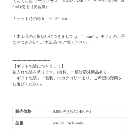
てんてん星 ソーダグラス ≒ φ82-84×h125-129 mm / ≒ 250-30
0ml (使用目安容量)
＊セット時の総ｈ ≒ 130 mm
＊木工品のお取扱いにつきましては、“home”→“モノとの上手
なおつき合い”→“木工品”をご覧ください。
------------------------------
【ギフト包装につきまして】
箱入れ包装を承ります。(有料、一部対応外商品有り)
「ギフト包装」「包装」のカテゴリーより、ご希望の形態を
お選びください。
販売価格
6,800円(税込7,480円)
型番
icu-SH_rock-soda