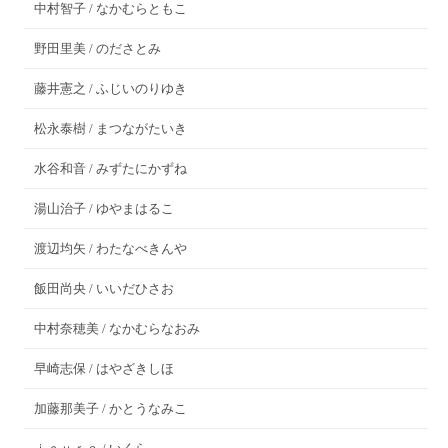
中村智子 / なかむらともこ
野田里美 / のださとみ
藤井憲之 / ふじいのりゆき
松永泰樹 / まつながたいき
水谷和音 / みずたにかずね
湯山治子 / ゆやまはるこ
渡辺均矢 / わたなべきんや
飯田尚央 / いいだひさお
中村奈穂美 / なかむらなおみ
早崎志保 / はやざきしほ
加藤那美子 / かとうなみこ