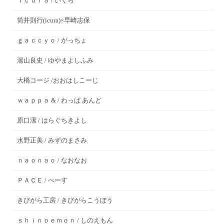
ｉｃｕｒａ / いくら
筒井則行(icura)×早崎志保
ｇａｃｃｙｏ / がっちょ
湯山良史 / ゆやまよしふみ
大橋コージ /おおはしこーじ
ｗａｐｐａ & / わっぱ あんど
原口潔 / はらぐちきよし
水野正美 / みずのまさみ
ｎａｏｎａｏ / なおなお
ＰＡＣＥ / ぺーす
きびがら工房 / きびがらこうぼう
ｓｈｉｎｏｅｍｏｎ / しのえもん