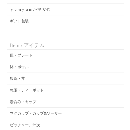
ｙｕｍｙｕｍ / やむやむ
ギフト包装
Item / アイテム
皿・プレート
鉢・ボウル
飯碗・丼
急須・ティーポット
湯呑み・カップ
マグカップ・カップ&ソーサー
ピッチャー、汁次