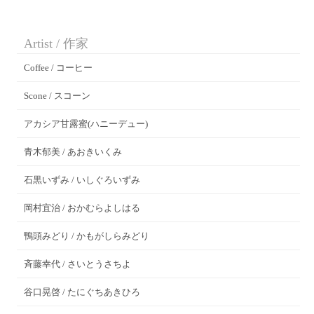
Artist / 作家
Coffee / コーヒー
Scone / スコーン
アカシア甘露蜜(ハニーデュー)
青木郁美 / あおきいくみ
石黒いずみ / いしぐろいずみ
岡村宜治 / おかむらよしはる
鴨頭みどり / かもがしらみどり
斉藤幸代 / さいとうさちよ
谷口晃啓 / たにぐちあきひろ