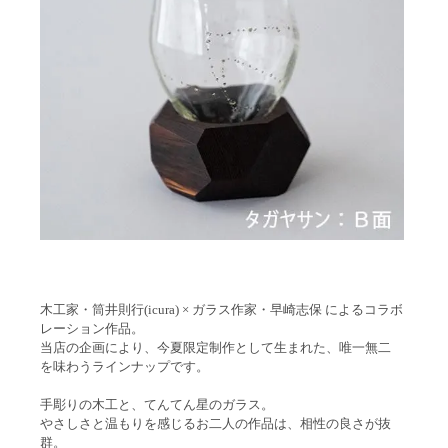
木工家・筒井則行(icura) × ガラス作家・早崎志保 によるコラボ
レーション作品。
当店の企画により、今夏限定制作として生まれた、唯一無二
を味わうラインナップです。
手彫りの木工と、てんてん星のガラス。
やさしさと温もりを感じるお二人の作品は、相性の良さが抜
群。