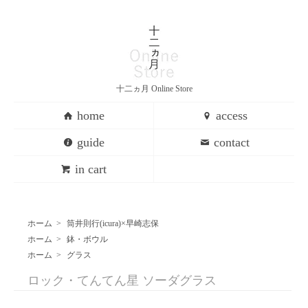
十二ヵ月 Online Store
home
access
guide
contact
in cart
ホーム
>
筒井則行(icura)×早崎志保
ホーム
>
鉢・ボウル
ホーム
>
グラス
ロック・てんてん星 ソーダグラス