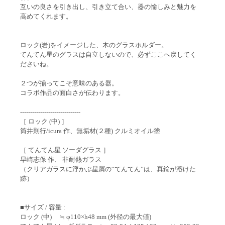
互いの良さを引き出し、引き立て合い、器の愉しみと魅力を
高めてくれます。
ロック(岩)をイメージした、木のグラスホルダー。
てんてん星のグラスは自立しないので、必ずここへ戻してく
ださいね。
２つが揃ってこそ意味のある器。
コラボ作品の面白さが伝わります。
------------------------------
［ ロック (中) ］
筒井則行/icura 作、無垢材(２種) クルミオイル塗
［ てんてん星 ソーダグラス ］
早崎志保 作、 非耐熱ガラス
（クリアガラスに浮かぶ星屑の“てんてん”は、真鍮が溶けた
跡）
■サイズ / 容量 :
ロック (中) ≒ φ110×h48 mm (外径の最大値)