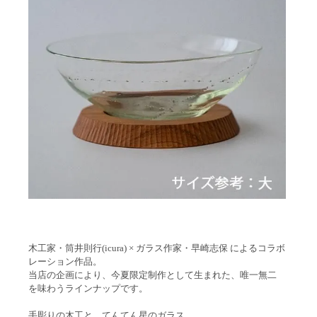
木工家・筒井則行(icura) × ガラス作家・早崎志保 によるコラボ
レーション作品。
当店の企画により、今夏限定制作として生まれた、唯一無二
を味わうラインナップです。
手彫りの木工と、てんてん星のガラス。