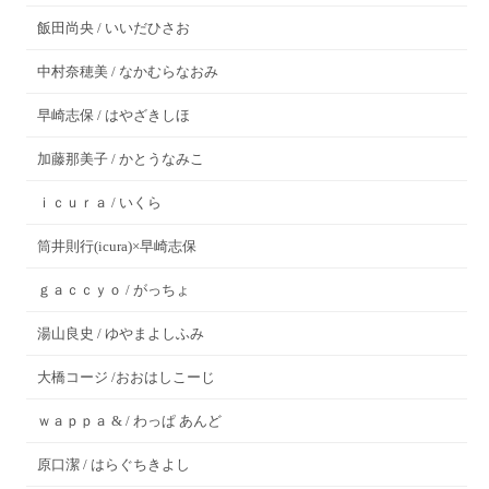
飯田尚央 / いいだひさお
中村奈穂美 / なかむらなおみ
早崎志保 / はやざきしほ
加藤那美子 / かとうなみこ
ｉｃｕｒａ / いくら
筒井則行(icura)×早崎志保
ｇａｃｃｙｏ / がっちょ
湯山良史 / ゆやまよしふみ
大橋コージ /おおはしこーじ
ｗａｐｐａ & / わっぱ あんど
原口潔 / はらぐちきよし