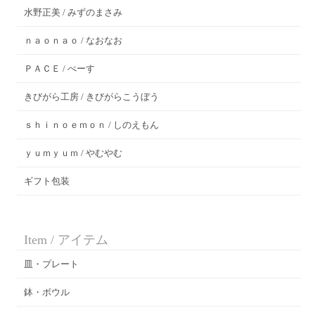
水野正美 / みずのまさみ
ｎａｏｎａｏ / なおなお
ＰＡＣＥ / ぺーす
きびがら工房 / きびがらこうぼう
ｓｈｉｎｏｅｍｏｎ / しのえもん
ｙｕｍｙｕｍ / やむやむ
ギフト包装
Item / アイテム
皿・プレート
鉢・ボウル