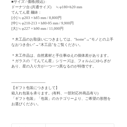
■サイズ / 価格(税込) :
ドーナツ台 (共通サイズ) ≒ φ180×h20 mm
てんてん星 麺鉢：
[小] ≒ φ203 × h85 mm / 8,800円
[中] ≒ φ210-213 × h80-95 mm / 9,900円
[大] ≒ φ227 × h90 mm / 11,000円
＊木工品のお取扱いにつきましては、“home”→“モノとの上手
なおつき合い”→“木工品”をご覧ください。
＊木工作品は、自然素材と手仕事ゆえの個体差があります。
＊ガラスの「てんてん星」シリーズは、フォルムにゆらぎが
あり、星の入り方が一つ一つ異なるのが特徴です。
------------------------------
【ギフト包装につきまして】
箱入れ包装を承ります。(有料、一部対応外商品有り)
「ギフト包装」「包装」のカテゴリーより、ご希望の形態を
お選びください。