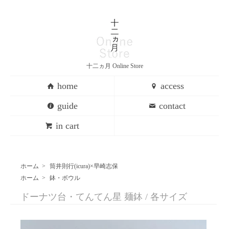
十二ヵ月 Online Store
home
access
guide
contact
in cart
ホーム
>
筒井則行(icura)×早崎志保
ホーム
>
鉢・ボウル
ドーナツ台・てんてん星 麺鉢 / 各サイズ