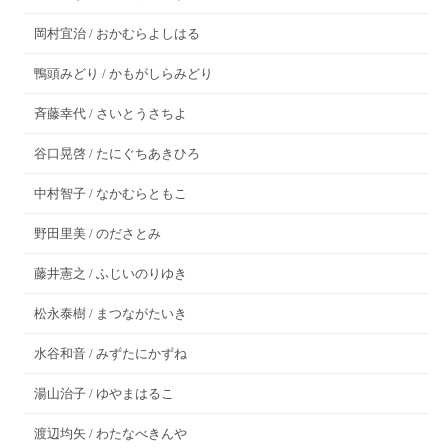
岡村宜治 / おかむらよしはる
鴨頭みどり / かもがしらみどり
斉藤幸代 / さいとうさちよ
谷口晃啓 / たにぐちあきひろ
中村智子 / なかむらともこ
野田里美 / のださとみ
藤井憲之 / ふじいのりゆき
松永泰樹 / まつながたいき
水谷和音 / みずたにかずね
湯山治子 / ゆやまはるこ
渡辺均矢 / わたなべきんや