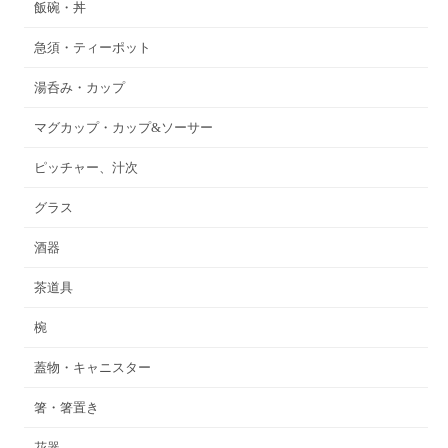
飯碗・丼
急須・ティーポット
湯呑み・カップ
マグカップ・カップ&ソーサー
ピッチャー、汁次
グラス
酒器
茶道具
椀
蓋物・キャニスター
箸・箸置き
花器