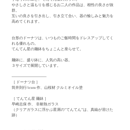
やさしさと温もりを感じるお二人の作品は、相性の良さが抜
群。
互いの良さを引き出し、引き立て合い、器の愉しみと魅力を
高めてくれます。
台形のドーナツは、いつものご飯時間をドレスアップしてく
れる優れもの。
てんてん星の麺鉢をちょこんと座らせて。
麺鉢に、盛り鉢に、人気の高い器。
３サイズで展開しています。
------------------------------
［ ドーナツ台 ］
筒井則行/icura 作、山桜材 クルミオイル塗
［ てんてん星 麺鉢 ］
早崎志保 作、 非耐熱ガラス
（クリアガラスに浮かぶ星屑の“てんてん”は、真鍮が溶けた
跡）