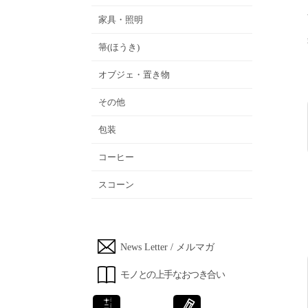
家具・照明
箒(ほうき)
オブジェ・置き物
その他
包装
コーヒー
スコーン
News Letter / メルマガ
モノとの上手なおつき合い