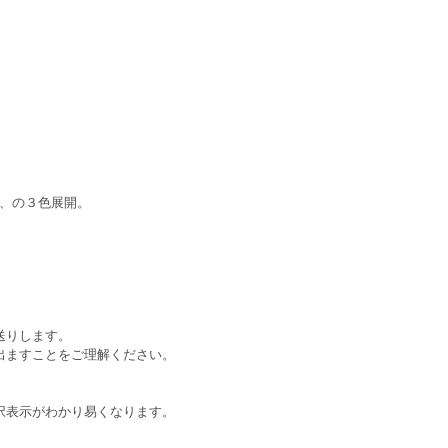
”、の３色展開。
送りします。
出ますことをご理解ください。
択表示がわかり易くなります。