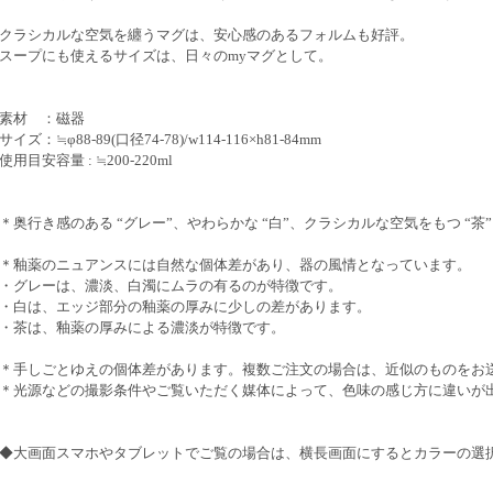
クラシカルな空気を纏うマグは、安心感のあるフォルムも好評。
スープにも使えるサイズは、日々のmyマグとして。
素材 ：磁器
サイズ：≒φ88-89(口径74-78)/w114-116×h81-84mm
使用目安容量 : ≒200-220ml
＊奥行き感のある “グレー”、やわらかな “白”、クラシカルな空気をもつ “茶
＊釉薬のニュアンスには自然な個体差があり、器の風情となっています。
・グレーは、濃淡、白濁にムラの有るのが特徴です。
・白は、エッジ部分の釉薬の厚みに少しの差があります。
・茶は、釉薬の厚みによる濃淡が特徴です。
＊手しごとゆえの個体差があります。複数ご注文の場合は、近似のものをお
＊光源などの撮影条件やご覧いただく媒体によって、色味の感じ方に違いが
◆大画面スマホやタブレットでご覧の場合は、横長画面にするとカラーの選