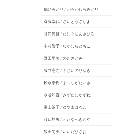
鴨頭みどり / かもがしらみどり
斉藤幸代 / さいとうさちよ
谷口晃啓 / たにぐちあきひろ
中村智子 / なかむらともこ
野田里美 / のださとみ
藤井憲之 / ふじいのりゆき
松永泰樹 / まつながたいき
水谷和音 / みずたにかずね
湯山治子 / ゆやまはるこ
渡辺均矢 / わたなべきんや
飯田尚央 / いいだひさお