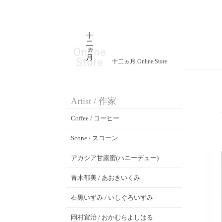
十二ヵ月 Online Store
Artist / 作家
Coffee / コーヒー
Scone / スコーン
アカシア甘露蜜(ハニーデュー)
青木郁美 / あおきいくみ
石黒いずみ / いしぐろいずみ
岡村宜治 / おかむらよしはる