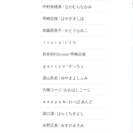
中村奈穂美 / なかむらなおみ
早崎志保 / はやざきしほ
加藤那美子 / かとうなみこ
ｉｃｕｒａ / いくら
筒井則行(icura)×早崎志保
ｇａｃｃｙｏ / がっちょ
湯山良史 / ゆやまよしふみ
大橋コージ /おおはしこーじ
ｗａｐｐａ & / わっぱ あんど
原口潔 / はらぐちきよし
水野正美 / みずのまさみ