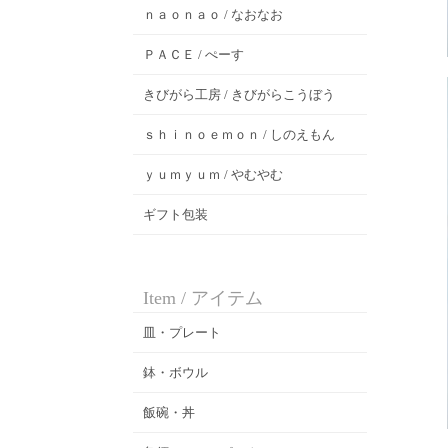
ｎａｏｎａｏ / なおなお
ＰＡＣＥ / ぺーす
きびがら工房 / きびがらこうぼう
ｓｈｉｎｏｅｍｏｎ / しのえもん
ｙｕｍｙｕｍ / やむやむ
ギフト包装
Item / アイテム
皿・プレート
鉢・ボウル
飯碗・丼