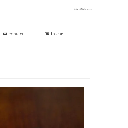
my account
contact
in cart