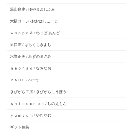
湯山良史 / ゆやまよしふみ
大橋コージ /おおはしこーじ
ｗａｐｐａ & / わっぱ あんど
原口潔 / はらぐちきよし
水野正美 / みずのまさみ
ｎａｏｎａｏ / なおなお
ＰＡＣＥ / ぺーす
きびがら工房 / きびがらこうぼう
ｓｈｉｎｏｅｍｏｎ / しのえもん
ｙｕｍｙｕｍ / やむやむ
ギフト包装