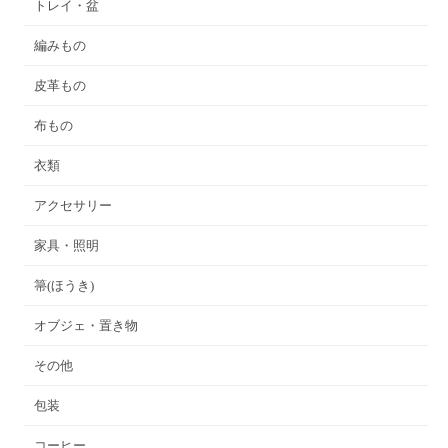
トレイ・盆
編みもの
皮革もの
布もの
衣類
アクセサリー
家具・照明
箒(ほうき)
オブジェ・置き物
その他
包装
コーヒー