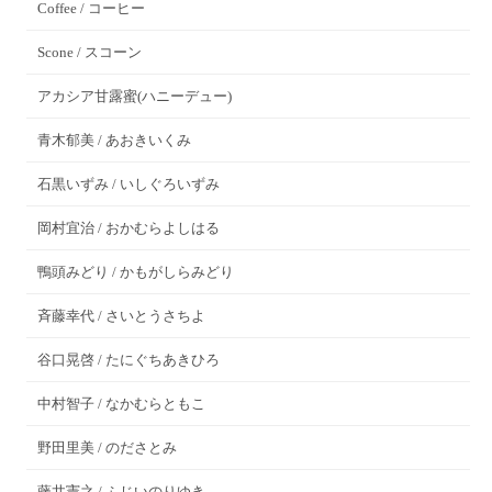
Coffee / コーヒー
Scone / スコーン
アカシア甘露蜜(ハニーデュー)
青木郁美 / あおきいくみ
石黒いずみ / いしぐろいずみ
岡村宜治 / おかむらよしはる
鴨頭みどり / かもがしらみどり
斉藤幸代 / さいとうさちよ
谷口晃啓 / たにぐちあきひろ
中村智子 / なかむらともこ
野田里美 / のださとみ
藤井憲之 / ふじいのりゆき