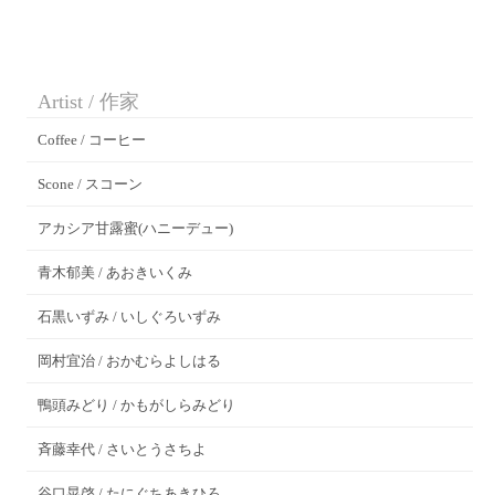
Artist / 作家
Coffee / コーヒー
Scone / スコーン
アカシア甘露蜜(ハニーデュー)
青木郁美 / あおきいくみ
石黒いずみ / いしぐろいずみ
岡村宜治 / おかむらよしはる
鴨頭みどり / かもがしらみどり
斉藤幸代 / さいとうさちよ
谷口晃啓 / たにぐちあきひろ