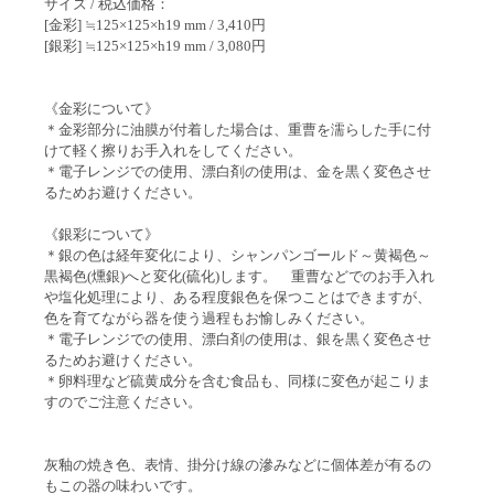
サイズ / 税込価格：
[金彩] ≒125×125×h19 mm / 3,410円
[銀彩] ≒125×125×h19 mm / 3,080円
《金彩について》
＊金彩部分に油膜が付着した場合は、重曹を濡らした手に付
けて軽く擦りお手入れをしてください。
＊電子レンジでの使用、漂白剤の使用は、金を黒く変色させ
るためお避けください。
《銀彩について》
＊銀の色は経年変化により、シャンパンゴールド～黄褐色～
黒褐色(燻銀)へと変化(硫化)します。 重曹などでのお手入れ
や塩化処理により、ある程度銀色を保つことはできますが、
色を育てながら器を使う過程もお愉しみください。
＊電子レンジでの使用、漂白剤の使用は、銀を黒く変色させ
るためお避けください。
＊卵料理など硫黄成分を含む食品も、同様に変色が起こりま
すのでご注意ください。
灰釉の焼き色、表情、掛分け線の滲みなどに個体差が有るの
もこの器の味わいです。