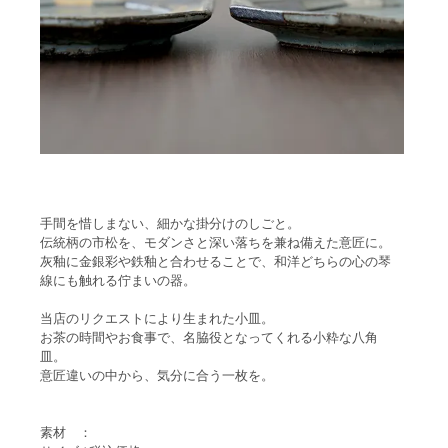
手間を惜しまない、細かな掛分けのしごと。
伝統柄の市松を、モダンさと深い落ちを兼ね備えた意匠に。
灰釉に金銀彩や鉄釉と合わせることで、和洋どちらの心の琴
線にも触れる佇まいの器。
当店のリクエストにより生まれた小皿。
お茶の時間やお食事で、名脇役となってくれる小粋な八角
皿。
意匠違いの中から、気分に合う一枚を。
素材 ：