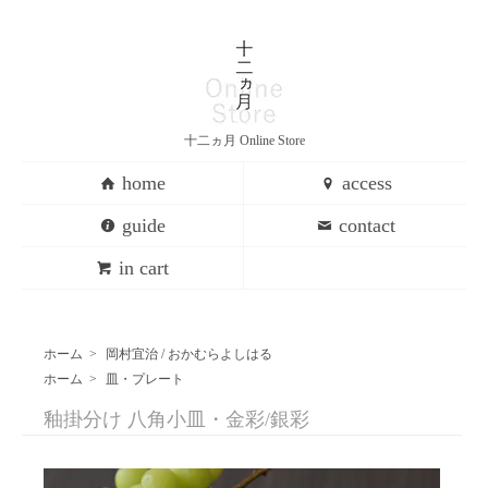
十二ヵ月 Online Store
home
access
guide
contact
in cart
ホーム
>
岡村宜治 / おかむらよしはる
ホーム
>
皿・プレート
釉掛分け 八角小皿・金彩/銀彩