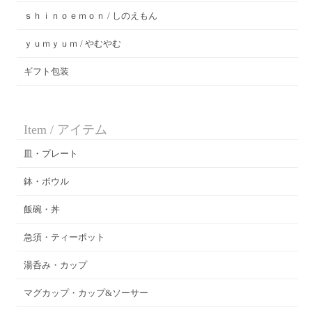
ｓｈｉｎｏｅｍｏｎ / しのえもん
ｙｕｍｙｕｍ / やむやむ
ギフト包装
Item / アイテム
皿・プレート
鉢・ボウル
飯碗・丼
急須・ティーポット
湯呑み・カップ
マグカップ・カップ&ソーサー