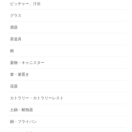
ピッチャー、汁次
グラス
酒器
茶道具
椀
蓋物・キャニスター
箸・箸置き
花器
カトラリー・カトラリーレスト
土鍋・耐熱器
鍋・フライパン