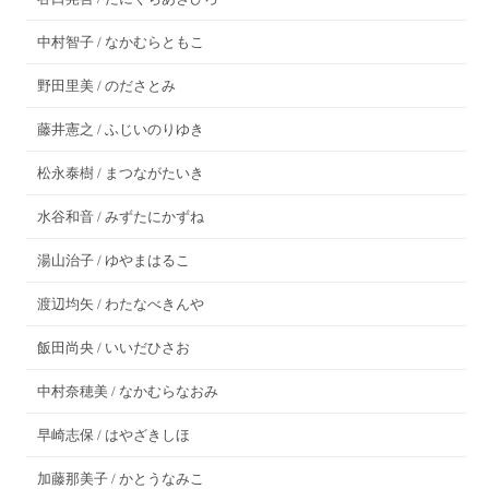
中村智子 / なかむらともこ
野田里美 / のださとみ
藤井憲之 / ふじいのりゆき
松永泰樹 / まつながたいき
水谷和音 / みずたにかずね
湯山治子 / ゆやまはるこ
渡辺均矢 / わたなべきんや
飯田尚央 / いいだひさお
中村奈穂美 / なかむらなおみ
早崎志保 / はやざきしほ
加藤那美子 / かとうなみこ