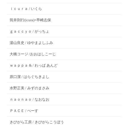
ｉｃｕｒａ / いくら
筒井則行(icura)×早崎志保
ｇａｃｃｙｏ / がっちょ
湯山良史 / ゆやまよしふみ
大橋コージ /おおはしこーじ
ｗａｐｐａ & / わっぱ あんど
原口潔 / はらぐちきよし
水野正美 / みずのまさみ
ｎａｏｎａｏ / なおなお
ＰＡＣＥ / ぺーす
きびがら工房 / きびがらこうぼう