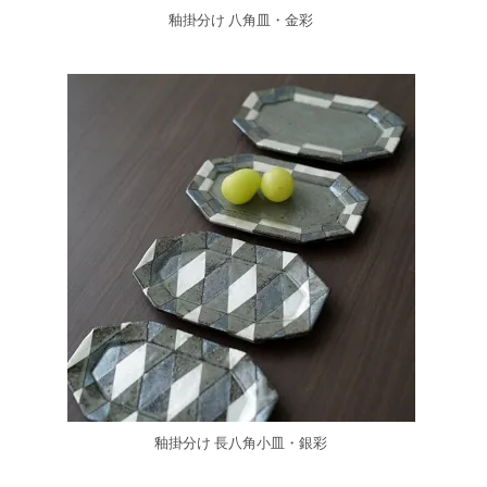
釉掛分け 八角皿・金彩
釉掛分け 長八角小皿・銀彩