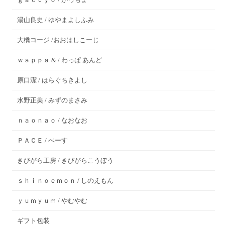
湯山良史 / ゆやまよしふみ
大橋コージ /おおはしこーじ
ｗａｐｐａ & / わっぱ あんど
原口潔 / はらぐちきよし
水野正美 / みずのまさみ
ｎａｏｎａｏ / なおなお
ＰＡＣＥ / ぺーす
きびがら工房 / きびがらこうぼう
ｓｈｉｎｏｅｍｏｎ / しのえもん
ｙｕｍｙｕｍ / やむやむ
ギフト包装