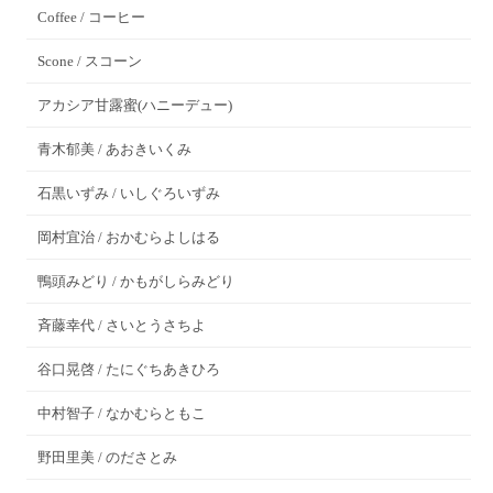
Coffee / コーヒー
Scone / スコーン
アカシア甘露蜜(ハニーデュー)
青木郁美 / あおきいくみ
石黒いずみ / いしぐろいずみ
岡村宜治 / おかむらよしはる
鴨頭みどり / かもがしらみどり
斉藤幸代 / さいとうさちよ
谷口晃啓 / たにぐちあきひろ
中村智子 / なかむらともこ
野田里美 / のださとみ