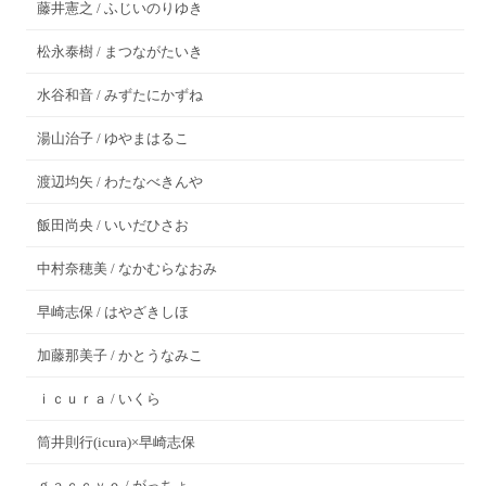
藤井憲之 / ふじいのりゆき
松永泰樹 / まつながたいき
水谷和音 / みずたにかずね
湯山治子 / ゆやまはるこ
渡辺均矢 / わたなべきんや
飯田尚央 / いいだひさお
中村奈穂美 / なかむらなおみ
早崎志保 / はやざきしほ
加藤那美子 / かとうなみこ
ｉｃｕｒａ / いくら
筒井則行(icura)×早崎志保
ｇａｃｃｙｏ / がっちょ