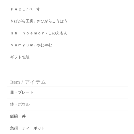
ＰＡＣＥ / ぺーす
きびがら工房 / きびがらこうぼう
ｓｈｉｎｏｅｍｏｎ / しのえもん
ｙｕｍｙｕｍ / やむやむ
ギフト包装
Item / アイテム
皿・プレート
鉢・ボウル
飯碗・丼
急須・ティーポット