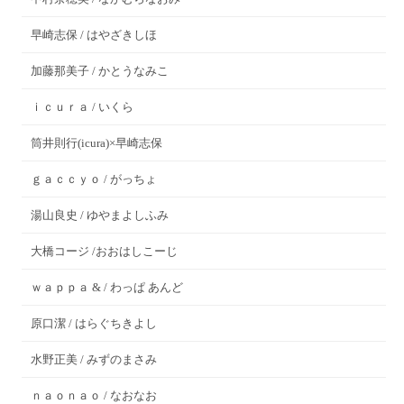
早崎志保 / はやざきしほ
加藤那美子 / かとうなみこ
ｉｃｕｒａ / いくら
筒井則行(icura)×早崎志保
ｇａｃｃｙｏ / がっちょ
湯山良史 / ゆやまよしふみ
大橋コージ /おおはしこーじ
ｗａｐｐａ & / わっぱ あんど
原口潔 / はらぐちきよし
水野正美 / みずのまさみ
ｎａｏｎａｏ / なおなお