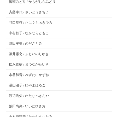
鴨頭みどり / かもがしらみどり
斉藤幸代 / さいとうさちよ
谷口晃啓 / たにぐちあきひろ
中村智子 / なかむらともこ
野田里美 / のださとみ
藤井憲之 / ふじいのりゆき
松永泰樹 / まつながたいき
水谷和音 / みずたにかずね
湯山治子 / ゆやまはるこ
渡辺均矢 / わたなべきんや
飯田尚央 / いいだひさお
中村奈穂美 / なかむらなおみ