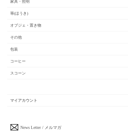
家具・照明
箒(ほうき)
オブジェ・置き物
その他
包装
コーヒー
スコーン
マイアカウント
News Letter / メルマガ