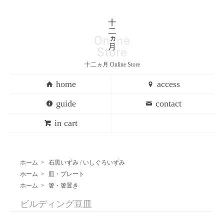
十二ヵ月 Online Store
home
access
guide
contact
in cart
ホーム
>
石黒いずみ / いしぐろいずみ
ホーム
>
皿・プレート
ホーム
>
箸・箸置き
ビルディング豆皿