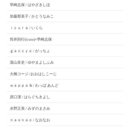
早崎志保 / はやざきしほ
加藤那美子 / かとうなみこ
ｉｃｕｒａ / いくら
筒井則行(icura)×早崎志保
ｇａｃｃｙｏ / がっちょ
湯山良史 / ゆやまよしふみ
大橋コージ /おおはしこーじ
ｗａｐｐａ & / わっぱ あんど
原口潔 / はらぐちきよし
水野正美 / みずのまさみ
ｎａｏｎａｏ / なおなお