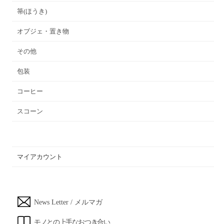
箒(ほうき)
オブジェ・置き物
その他
包装
コーヒー
スコーン
マイアカウント
News Letter / メルマガ
モノとの上手なおつき合い