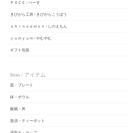
ＰＡＣＥ / ぺーす
きびがら工房 / きびがらこうぼう
ｓｈｉｎｏｅｍｏｎ / しのえもん
ｙｕｍｙｕｍ / やむやむ
ギフト包装
Item / アイテム
皿・プレート
鉢・ボウル
飯碗・丼
急須・ティーポット
湯呑み・カップ