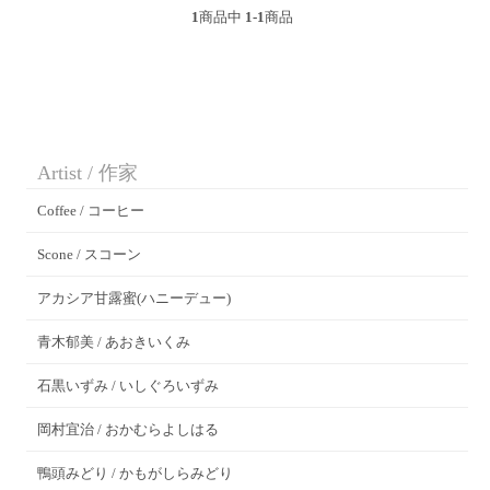
1
商品中
1-1
商品
Artist / 作家
Coffee / コーヒー
Scone / スコーン
アカシア甘露蜜(ハニーデュー)
青木郁美 / あおきいくみ
石黒いずみ / いしぐろいずみ
岡村宜治 / おかむらよしはる
鴨頭みどり / かもがしらみどり