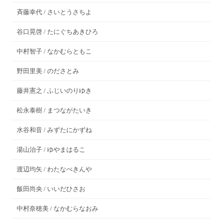
斉藤幸代 / さいとうさちよ
谷口晃啓 / たにぐちあきひろ
中村智子 / なかむらともこ
野田里美 / のださとみ
藤井憲之 / ふじいのりゆき
松永泰樹 / まつながたいき
水谷和音 / みずたにかずね
湯山治子 / ゆやまはるこ
渡辺均矢 / わたなべきんや
飯田尚央 / いいだひさお
中村奈穂美 / なかむらなおみ